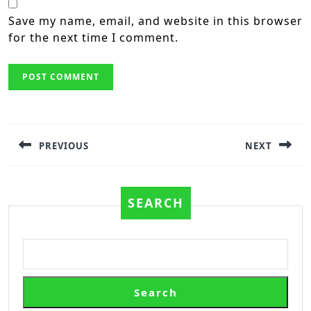
Save my name, email, and website in this browser
for the next time I comment.
Post
navigation
PREVIOUS
NEXT
Previous
Next
post:
post:
SEARCH
Search