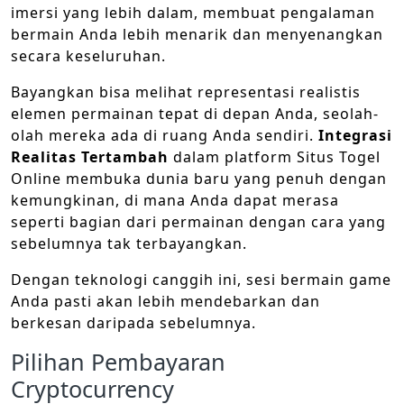
imersi yang lebih dalam, membuat pengalaman
bermain Anda lebih menarik dan menyenangkan
secara keseluruhan.
Bayangkan bisa melihat representasi realistis
elemen permainan tepat di depan Anda, seolah-
olah mereka ada di ruang Anda sendiri.
Integrasi
Realitas Tertambah
dalam platform Situs Togel
Online membuka dunia baru yang penuh dengan
kemungkinan, di mana Anda dapat merasa
seperti bagian dari permainan dengan cara yang
sebelumnya tak terbayangkan.
Dengan teknologi canggih ini, sesi bermain game
Anda pasti akan lebih mendebarkan dan
berkesan daripada sebelumnya.
Pilihan Pembayaran
Cryptocurrency