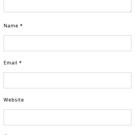
Name
*
Email
*
Website