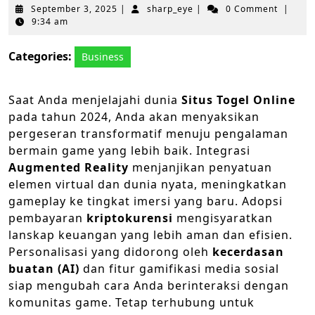
September
sharp_eye
September 3, 2025
|
sharp_eye
|
0 Comment
|
3,
9:34 am
2025
Categories:
Business
Saat Anda menjelajahi dunia
Situs Togel Online
pada tahun 2024, Anda akan menyaksikan
pergeseran transformatif menuju pengalaman
bermain game yang lebih baik. Integrasi
Augmented Reality
menjanjikan penyatuan
elemen virtual dan dunia nyata, meningkatkan
gameplay ke tingkat imersi yang baru. Adopsi
pembayaran
kriptokurensi
mengisyaratkan
lanskap keuangan yang lebih aman dan efisien.
Personalisasi yang didorong oleh
kecerdasan
buatan (AI)
dan fitur gamifikasi media sosial
siap mengubah cara Anda berinteraksi dengan
komunitas game. Tetap terhubung untuk