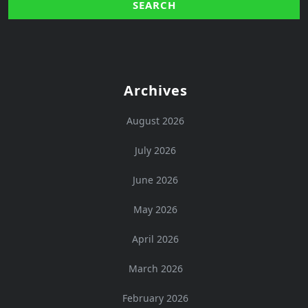
Archives
August 2026
July 2026
June 2026
May 2026
April 2026
March 2026
February 2026