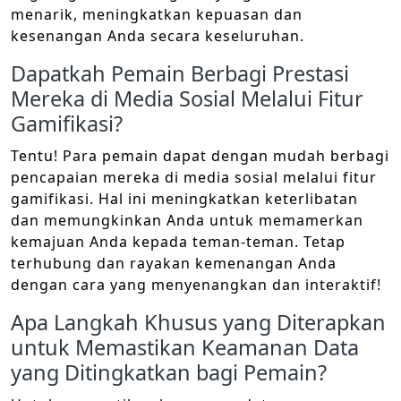
menarik, meningkatkan kepuasan dan
kesenangan Anda secara keseluruhan.
Dapatkah Pemain Berbagi Prestasi
Mereka di Media Sosial Melalui Fitur
Gamifikasi?
Tentu! Para pemain dapat dengan mudah berbagi
pencapaian mereka di media sosial melalui fitur
gamifikasi. Hal ini meningkatkan keterlibatan
dan memungkinkan Anda untuk memamerkan
kemajuan Anda kepada teman-teman. Tetap
terhubung dan rayakan kemenangan Anda
dengan cara yang menyenangkan dan interaktif!
Apa Langkah Khusus yang Diterapkan
untuk Memastikan Keamanan Data
yang Ditingkatkan bagi Pemain?