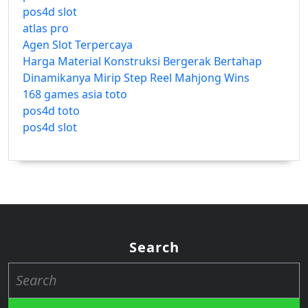
pos4d slot
atlas pro
Agen Slot Terpercaya
Harga Material Konstruksi Bergerak Bertahap
Dinamikanya Mirip Step Reel Mahjong Wins
168 games asia toto
pos4d toto
pos4d slot
Search
Search
for: