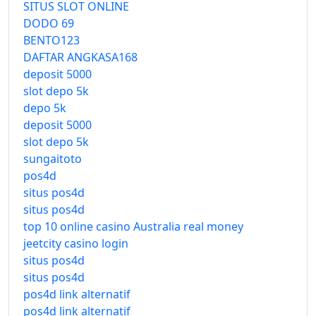
SITUS SLOT ONLINE
DODO 69
BENTO123
DAFTAR ANGKASA168
deposit 5000
slot depo 5k
depo 5k
deposit 5000
slot depo 5k
sungaitoto
pos4d
situs pos4d
situs pos4d
top 10 online casino Australia real money
jeetcity casino login
situs pos4d
situs pos4d
pos4d link alternatif
pos4d link alternatif