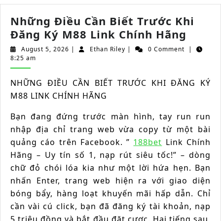
Những Điều Cần Biết Trước Khi
Nhữn
Đăng Ký M88 Link Chính Hãng
Điều
August
Ethan
August 5, 2026
|
Ethan Riley
|
0 Comment
|
Cần
5,
Riley
8:25 am
2026
Biết
NHỮNG ĐIỀU CẦN BIẾT TRƯỚC KHI ĐĂNG KÝ
Trước
M88 LINK CHÍNH HÃNG
Khi
Đăng
Bạn đang đứng trước màn hình, tay run run
Ký
nhập địa chỉ trang web vừa copy từ một bài
M88
quảng cáo trên Facebook. ”
188bet
Link Chính
Link
Hãng – Uy tín số 1, nạp rút siêu tốc!” – dòng
Chính
chữ đỏ chói lóa kia như một lời hứa hẹn. Bạn
Hãng
nhấn Enter, trang web hiện ra với giao diện
bóng bẩy, hàng loạt khuyến mãi hấp dẫn. Chỉ
cần vài cú click, bạn đã đăng ký tài khoản, nạp
5 triệu đồng và bắt đầu đặt cược. Hai tiếng sau,