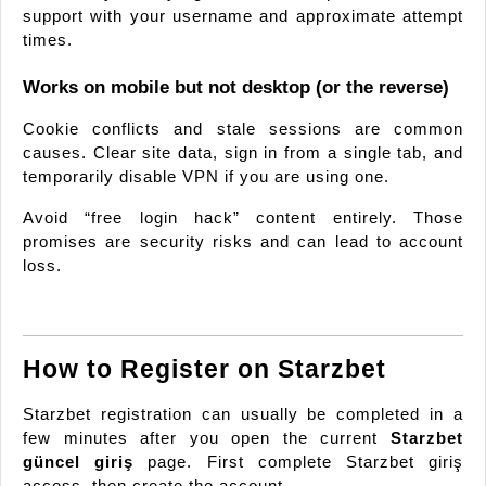
support with your username and approximate attempt 
times.
Works on mobile but not desktop (or the reverse)
Cookie conflicts and stale sessions are common 
causes. Clear site data, sign in from a single tab, and 
temporarily disable VPN if you are using one.
Avoid “free login hack” content entirely. Those 
promises are security risks and can lead to account 
loss.
How to Register on Starzbet
Starzbet registration can usually be completed in a 
few minutes after you open the current 
Starzbet 
güncel giriş
 page. First complete Starzbet giriş 