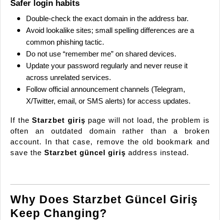
Safer login habits
Double-check the exact domain in the address bar.
Avoid lookalike sites; small spelling differences are a 
common phishing tactic.
Do not use “remember me” on shared devices.
Update your password regularly and never reuse it 
across unrelated services.
Follow official announcement channels (Telegram, 
X/Twitter, email, or SMS alerts) for access updates.
If the 
Starzbet giriş
 page will not load, the problem is 
often an outdated domain rather than a broken 
account. In that case, remove the old bookmark and 
save the 
Starzbet güncel giriş
 address instead.
Why Does Starzbet Güncel Giriş 
Keep Changing?