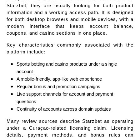
Starzbet, they are usually looking for both product 
information and a working access path. It is designed 
for both desktop browsers and mobile devices, with a 
modern interface that keeps account balance, 
coupons, and casino sections in one place.
Key characteristics commonly associated with the 
platform include:
Sports betting and casino products under a single 
account
A mobile-friendly, app-like web experience
Regular bonus and promotion campaigns
Live support channels for account and payment 
questions
Continuity of accounts across domain updates
Many review sources describe Starzbet as operating 
under a Curaçao-related licensing claim. Licensing 
details, payment methods, and bonus rules can 