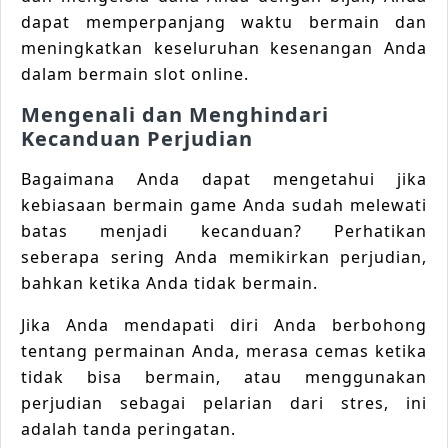
dapat memperpanjang waktu bermain dan
meningkatkan keseluruhan kesenangan Anda
dalam bermain slot online.
Mengenali dan Menghindari
Kecanduan Perjudian
Bagaimana Anda dapat mengetahui jika
kebiasaan bermain game Anda sudah melewati
batas menjadi kecanduan? Perhatikan
seberapa sering Anda memikirkan perjudian,
bahkan ketika Anda tidak bermain.
Jika Anda mendapati diri Anda berbohong
tentang permainan Anda, merasa cemas ketika
tidak bisa bermain, atau menggunakan
perjudian sebagai pelarian dari stres, ini
adalah tanda peringatan.