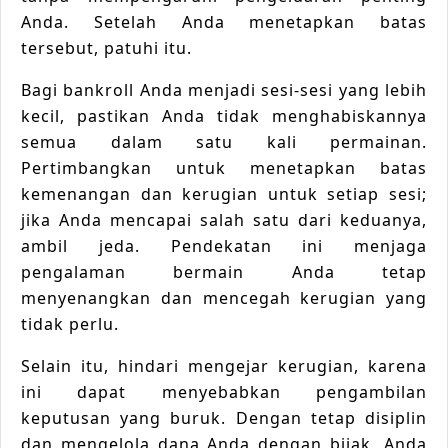
Anda. Setelah Anda menetapkan batas
tersebut, patuhi itu.
Bagi bankroll Anda menjadi sesi-sesi yang lebih
kecil, pastikan Anda tidak menghabiskannya
semua dalam satu kali permainan.
Pertimbangkan untuk menetapkan batas
kemenangan dan kerugian untuk setiap sesi;
jika Anda mencapai salah satu dari keduanya,
ambil jeda. Pendekatan ini menjaga
pengalaman bermain Anda tetap
menyenangkan dan mencegah kerugian yang
tidak perlu.
Selain itu, hindari mengejar kerugian, karena
ini dapat menyebabkan pengambilan
keputusan yang buruk. Dengan tetap disiplin
dan mengelola dana Anda dengan bijak, Anda