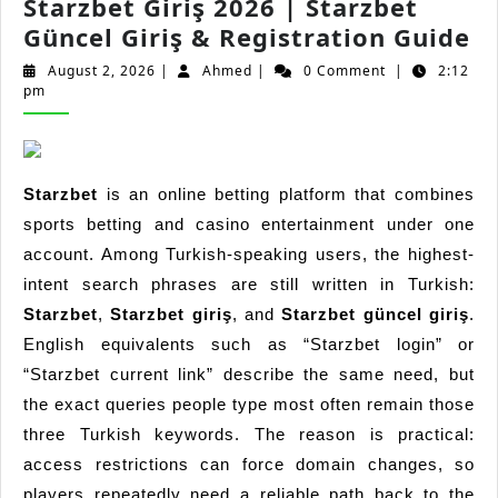
Starzbet Giriş 2026 | Starzbet
St
Güncel Giriş & Registration Guide
Gi
August
Ahmed
August 2, 2026
|
Ahmed
|
0 Comment
|
2:12
2
2,
pm
2026
|
St
G
Starzbet
 is an online betting platform that combines 
Gi
sports betting and casino entertainment under one 
&
account. Among Turkish-speaking users, the highest-
Re
intent search phrases are still written in Turkish: 
G
Starzbet
, 
Starzbet giriş
, and 
Starzbet güncel giriş
. 
English equivalents such as “Starzbet login” or 
“Starzbet current link” describe the same need, but 
the exact queries people type most often remain those 
three Turkish keywords. The reason is practical: 
access restrictions can force domain changes, so 
players repeatedly need a reliable path back to the 