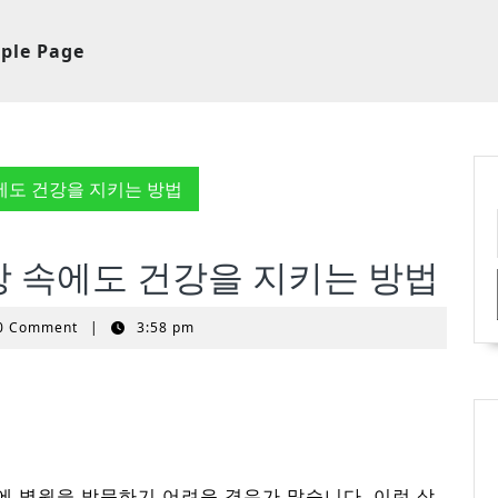
ple Page
에도 건강을 지키는 방법
상 속에도 건강을 지키는 방법
al
0 Comment
|
3:58 pm
간에 병원을 방문하기 어려운 경우가 많습니다. 이런 상