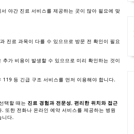
에서 야간 진료 서비스를 제공하는 곳이 많아 필요에 맞
과 진료 과목이 다를 수 있으므로 방문 전 확인이 필요
은 추가 비용이 발생할 수 있으므로 미리 확인하는 것이
우 119 등 긴급 구조 서비스를 먼저 이용해야 합니다.
 선택할 때는
진료 경험과 전문성
,
편리한 위치와 접근
. 또한 전화나 온라인 예약 서비스를 제공하는 병원
습니다.