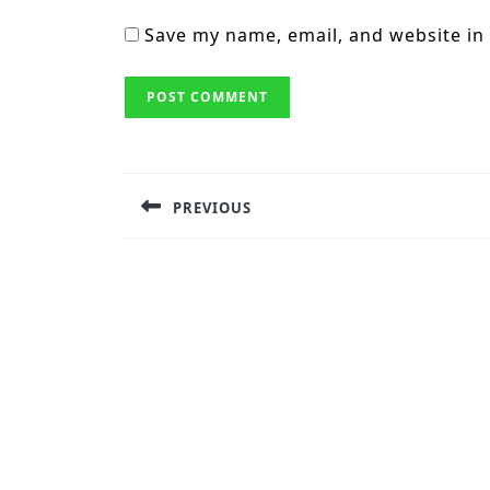
Save my name, email, and website in 
Post
navigation
PREVIOUS
Previous
post: