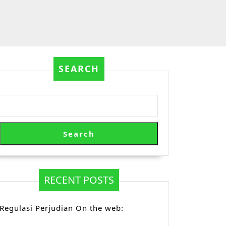
SEARCH
Search
RECENT POSTS
Regulasi Perjudian On the web: