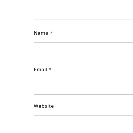
Name
*
Email
*
Website