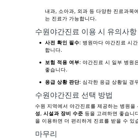
내과, 소아과, 외과 등 다양한 진료과목
는 진료가 가능합니다.
수원야간진료 이용 시 유의사항
사전 확인 필수
: 병원마다 야간진료 시간
합니다.
보험 적용 여부
: 야간진료 시 일부 병원
좋습니다.
응급 상황 판단
: 심각한 응급 상황일 경
수원야간진료 선택 방법
수원 지역에서 야간진료를 제공하는 병원을
성
,
시설과 장비 수준
등을 고려하면 좋습니다
을 이용하면 더 편리하게 진료를 받을 수 있
마무리