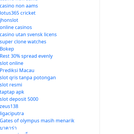
casino non aams
lotus365 cricket
jhonslot
online casinos
casino utan svensk licens
super clone watches
Bokep
Rest 30% spread evenly
slot online
Prediksi Macau
slot qris tanpa potongan
slot resmi
taptap apk
slot deposit 5000
zeus138
ligaciputra
Gates of olympus masih menarik
บาคาร่า