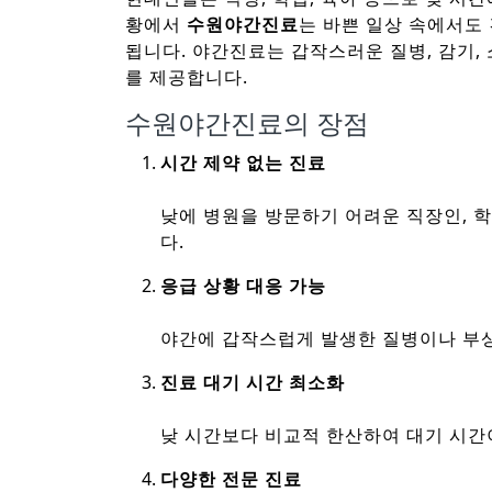
황에서
수원야간진료
는 바쁜 일상 속에서도
됩니다. 야간진료는 갑작스러운 질병, 감기,
를 제공합니다.
수원야간진료의 장점
시간 제약 없는 진료
낮에 병원을 방문하기 어려운 직장인, 학
다.
응급 상황 대응 가능
야간에 갑작스럽게 발생한 질병이나 부상
진료 대기 시간 최소화
낮 시간보다 비교적 한산하여 대기 시간이
다양한 전문 진료