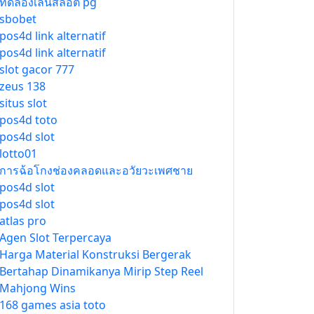
ทดลองเล่นสล็อต pg
sbobet
pos4d link alternatif
pos4d link alternatif
slot gacor 777
zeus 138
situs slot
pos4d toto
pos4d slot
lotto01
การฉ้อโกงช่องคลอดและอวัยวะเพศชาย
pos4d slot
pos4d slot
atlas pro
Agen Slot Terpercaya
Harga Material Konstruksi Bergerak
Bertahap Dinamikanya Mirip Step Reel
Mahjong Wins
168 games asia toto