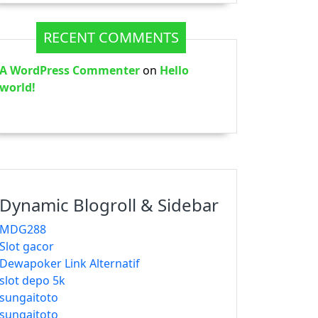
RECENT COMMENTS
A WordPress Commenter
on
Hello
world!
Dynamic Blogroll & Sidebar
MDG288
Slot gacor
Dewapoker Link Alternatif
slot depo 5k
sungaitoto
sungaitoto