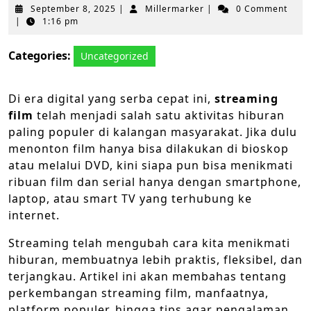
September
Millermarker
September 8, 2025
|
Millermarker
|
0 Comment
8,
|
1:16 pm
2025
Categories:
Uncategorized
Di era digital yang serba cepat ini,
streaming
film
telah menjadi salah satu aktivitas hiburan
paling populer di kalangan masyarakat. Jika dulu
menonton film hanya bisa dilakukan di bioskop
atau melalui DVD, kini siapa pun bisa menikmati
ribuan film dan serial hanya dengan smartphone,
laptop, atau smart TV yang terhubung ke
internet.
Streaming telah mengubah cara kita menikmati
hiburan, membuatnya lebih praktis, fleksibel, dan
terjangkau. Artikel ini akan membahas tentang
perkembangan streaming film, manfaatnya,
platform populer, hingga tips agar pengalaman