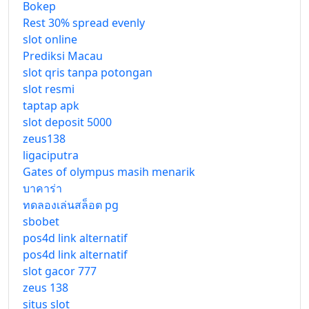
Bokep
Rest 30% spread evenly
slot online
Prediksi Macau
slot qris tanpa potongan
slot resmi
taptap apk
slot deposit 5000
zeus138
ligaciputra
Gates of olympus masih menarik
บาคาร่า
ทดลองเล่นสล็อต pg
sbobet
pos4d link alternatif
pos4d link alternatif
slot gacor 777
zeus 138
situs slot