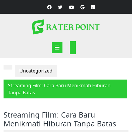
Skip
to
content
Open
Button
Uncategorized
Streaming Film: Cara Baru Menikmati Hiburan
Tanpa Batas
Streaming Film: Cara Baru
Menikmati Hiburan Tanpa Batas