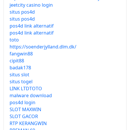
jeetcity casino login
situs pos4d
situs pos4d
pos4d link alternatif
pos4d link alternatif
toto
https://soenderjylland.dlm.dk/
fangwin88
cipit88
badak178
situs slot
situs togel
LINK LTDTOTO
malware download
pos4d login
SLOT MAXWIN
SLOT GACOR
RTP KERANGWIN