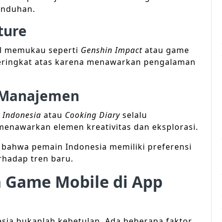
unduhan.
ture
al memukau seperti
Genshin Impact
atau game
 peringkat atas karena menawarkan pengalaman
n Manajemen
 Indonesia
atau
Cooking Diary
selalu
enawarkan elemen kreativitas dan eksplorasi.
bahwa pemain Indonesia memiliki preferensi
rhadap tren baru.
n Game Mobile di App
esia bukanlah kebetulan. Ada beberapa faktor