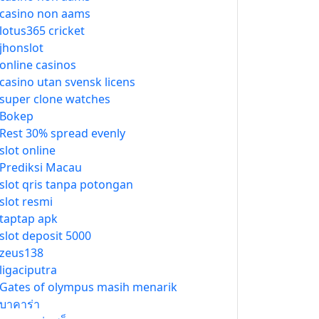
casino non aams
lotus365 cricket
jhonslot
online casinos
casino utan svensk licens
super clone watches
Bokep
Rest 30% spread evenly
slot online
Prediksi Macau
slot qris tanpa potongan
slot resmi
taptap apk
slot deposit 5000
zeus138
ligaciputra
Gates of olympus masih menarik
บาคาร่า