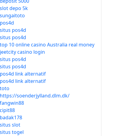
deposit 5000
slot depo 5k
sungaitoto
pos4d
situs pos4d
situs pos4d
top 10 online casino Australia real money
jeetcity casino login
situs pos4d
situs pos4d
pos4d link alternatif
pos4d link alternatif
toto
https://soenderjylland.dlm.dk/
fangwin88
cipit88
badak178
situs slot
situs togel