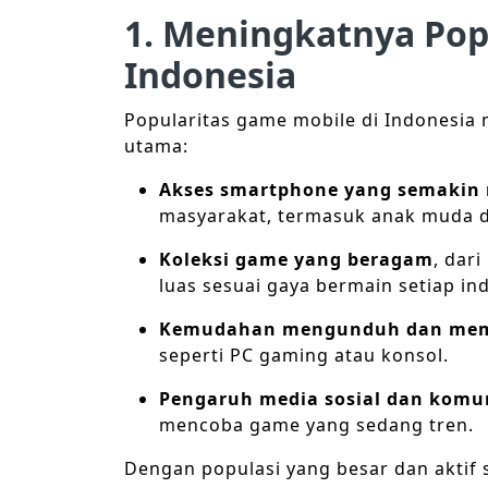
1. Meningkatnya Pop
Indonesia
Popularitas game mobile di Indonesia
utama:
Akses smartphone yang semakin
masyarakat, termasuk anak muda d
Koleksi game yang beragam
, dar
luas sesuai gaya bermain setiap ind
Kemudahan mengunduh dan me
seperti PC gaming atau konsol.
Pengaruh media sosial dan komun
mencoba game yang sedang tren.
Dengan populasi yang besar dan aktif s