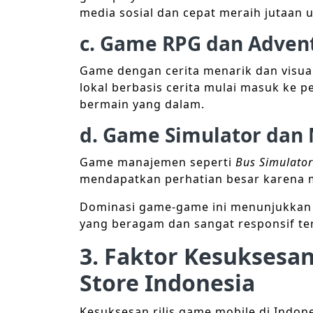
media sosial dan cepat meraih jutaan 
c. Game RPG dan Adven
Game dengan cerita menarik dan visu
lokal berbasis cerita mulai masuk ke
bermain yang dalam.
d. Game Simulator da
Game manajemen seperti
Bus Simulator
mendapatkan perhatian besar karena m
Dominasi game-game ini menunjukkan 
yang beragam dan sangat responsif te
3. Faktor Kesuksesa
Store Indonesia
Kesuksesan rilis game mobile di Indon