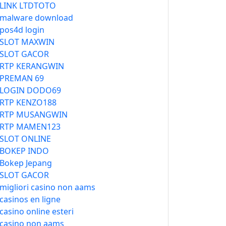
LINK LTDTOTO
malware download
pos4d login
SLOT MAXWIN
SLOT GACOR
RTP KERANGWIN
PREMAN 69
LOGIN DODO69
RTP KENZO188
RTP MUSANGWIN
RTP MAMEN123
SLOT ONLINE
BOKEP INDO
Bokep Jepang
SLOT GACOR
migliori casino non aams
casinos en ligne
casino online esteri
casino non aams