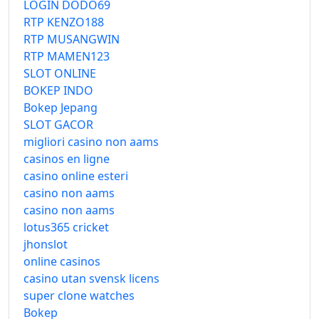
LOGIN DODO69
RTP KENZO188
RTP MUSANGWIN
RTP MAMEN123
SLOT ONLINE
BOKEP INDO
Bokep Jepang
SLOT GACOR
migliori casino non aams
casinos en ligne
casino online esteri
casino non aams
casino non aams
lotus365 cricket
jhonslot
online casinos
casino utan svensk licens
super clone watches
Bokep