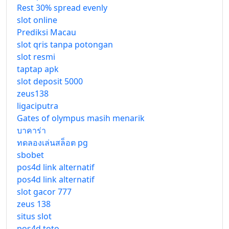
Rest 30% spread evenly
slot online
Prediksi Macau
slot qris tanpa potongan
slot resmi
taptap apk
slot deposit 5000
zeus138
ligaciputra
Gates of olympus masih menarik
บาคาร่า
ทดลองเล่นสล็อต pg
sbobet
pos4d link alternatif
pos4d link alternatif
slot gacor 777
zeus 138
situs slot
pos4d toto