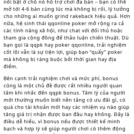
nổi bật ở chỗ nó hỗ trợ chơi đa bàn – bạn có thể
mở tới 4-6 bàn cùng lúc mà không bị rối, lý tưởng
cho những ai muốn grind rakeback hiệu quả. Hơn
nữa, hệ sinh thái qqonline poker mở rộng ra cả
các tính năng xã hội, như chat với đối thủ hoặc
tham gia cộng đồng để thảo luận chiến thuật. Dù
bạn gọi là qqpk hay poker qqonline, trải nghiệm
cốt lõi vẫn là sự tiện lợi, giúp bạn “quẩy” poker
mà không bị ràng buộc bởi thời gian hay địa
điểm.
Bên cạnh trải nghiệm chơi và mức phí, bonus
cũng là một chủ đề được rất nhiều người quan
tâm khi nhắc đến qqpk bonus. Tâm lý của người
mới thường muốn biết nền tảng có ưu đãi gì, có
quà cho tài khoản mới hay các nhiệm vụ nào giúp
tăng giá trị nhận được ban đầu hay không. Đây là
điều dễ hiểu, vì bonus nếu được thiết kế minh
bạch và hợp lý sẽ giúp người chơi có thêm động