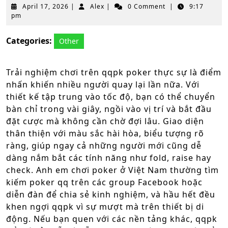
April
Alex
April 17, 2026
|
Alex
|
0 Comment
|
9:17
17,
pm
2026
Categories:
Other
Trải nghiệm chơi trên qqpk poker thực sự là điểm
nhấn khiến nhiều người quay lại lần nữa. Với
thiết kế tập trung vào tốc độ, bạn có thể chuyển
bàn chỉ trong vài giây, ngồi vào vị trí và bắt đầu
đặt cược mà không cần chờ đợi lâu. Giao diện
thân thiện với màu sắc hài hòa, biểu tượng rõ
ràng, giúp ngay cả những người mới cũng dễ
dàng nắm bắt các tính năng như fold, raise hay
check. Anh em chơi poker ở Việt Nam thường tìm
kiếm poker qq trên các group Facebook hoặc
diễn đàn để chia sẻ kinh nghiệm, và hầu hết đều
khen ngợi qqpk vì sự mượt mà trên thiết bị di
động. Nếu bạn quen với các nền tảng khác, qqpk