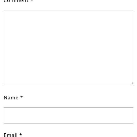
Comment
*
Name
*
Email
*