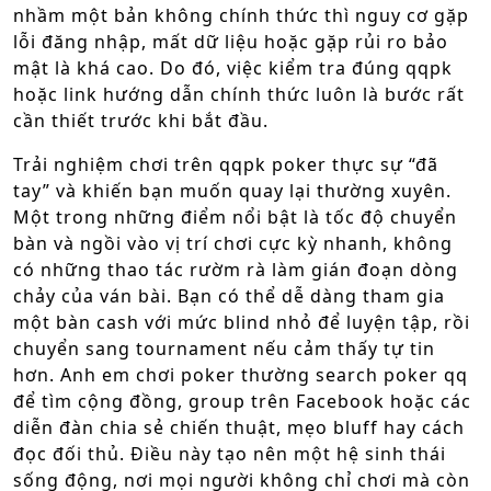
nhầm một bản không chính thức thì nguy cơ gặp
lỗi đăng nhập, mất dữ liệu hoặc gặp rủi ro bảo
mật là khá cao. Do đó, việc kiểm tra đúng qqpk
hoặc link hướng dẫn chính thức luôn là bước rất
cần thiết trước khi bắt đầu.
Trải nghiệm chơi trên qqpk poker thực sự “đã
tay” và khiến bạn muốn quay lại thường xuyên.
Một trong những điểm nổi bật là tốc độ chuyển
bàn và ngồi vào vị trí chơi cực kỳ nhanh, không
có những thao tác rườm rà làm gián đoạn dòng
chảy của ván bài. Bạn có thể dễ dàng tham gia
một bàn cash với mức blind nhỏ để luyện tập, rồi
chuyển sang tournament nếu cảm thấy tự tin
hơn. Anh em chơi poker thường search poker qq
để tìm cộng đồng, group trên Facebook hoặc các
diễn đàn chia sẻ chiến thuật, mẹo bluff hay cách
đọc đối thủ. Điều này tạo nên một hệ sinh thái
sống động, nơi mọi người không chỉ chơi mà còn