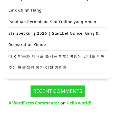
Link Chính Hãng
Panduan Permainan Slot Online yang Aman
Starzbet Giriş 2026 | Starzbet Güncel Giriş &
Registration Guide
태국 밤문화 제대로 즐기는 방법: 여행의 깊이를 더해
주는 매력적인 야간 여행 가이드
RECENT COMMENTS
A WordPress Commenter
on
Hello world!