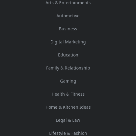
Arts & Entertainments
Automotive
Business
Digital Marketing
Education
Family & Relationship
Gaming
Health & Fitness
Home & Kitchen Ideas
Legal & Law
Lifestyle & Fashion