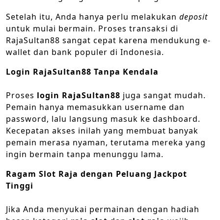
Setelah itu, Anda hanya perlu melakukan
deposit
untuk mulai bermain. Proses transaksi di
RajaSultan88 sangat cepat karena mendukung e-
wallet dan bank populer di Indonesia.
Login RajaSultan88 Tanpa Kendala
Proses
login RajaSultan88
juga sangat mudah.
Pemain hanya memasukkan username dan
password, lalu langsung masuk ke dashboard.
Kecepatan akses inilah yang membuat banyak
pemain merasa nyaman, terutama mereka yang
ingin bermain tanpa menunggu lama.
Ragam Slot Raja dengan Peluang Jackpot
Tinggi
Jika Anda menyukai permainan dengan hadiah