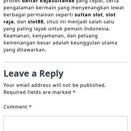
proses
daftar RajaSultan88
yang cepat, serta
pengalaman bermain yang menyenangkan lewat
berbagai permainan seperti
sultan slot
,
slot
raja
, dan
slot88
, situs ini menjadi salah satu
yang paling layak untuk pemain Indonesia.
Keamanan, kenyamanan, dan peluang
kemenangan besar adalah keunggulan utama
yang ditawarkan.
Leave a Reply
Your email address will not be published.
Required fields are marked
*
Comment
*