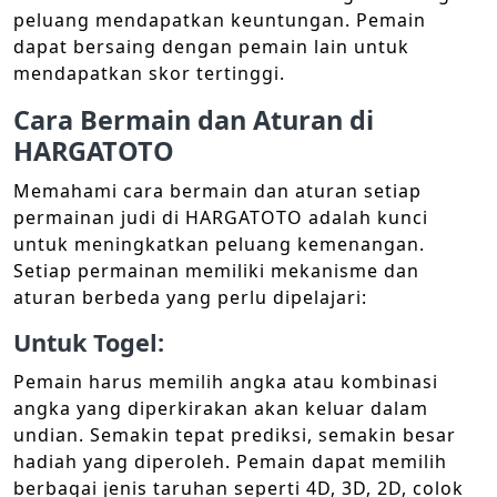
peluang mendapatkan keuntungan. Pemain
dapat bersaing dengan pemain lain untuk
mendapatkan skor tertinggi.
Cara Bermain dan Aturan di
HARGATOTO
Memahami cara bermain dan aturan setiap
permainan judi di HARGATOTO adalah kunci
untuk meningkatkan peluang kemenangan.
Setiap permainan memiliki mekanisme dan
aturan berbeda yang perlu dipelajari:
Untuk Togel:
Pemain harus memilih angka atau kombinasi
angka yang diperkirakan akan keluar dalam
undian. Semakin tepat prediksi, semakin besar
hadiah yang diperoleh. Pemain dapat memilih
berbagai jenis taruhan seperti 4D, 3D, 2D, colok