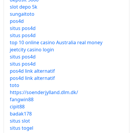
slot depo 5k
sungaitoto
pos4d
situs pos4d
situs pos4d
top 10 online casino Australia real money
jeetcity casino login
situs pos4d
situs pos4d
pos4d link alternatif
pos4d link alternatif
toto
https://soenderjylland.dlm.dk/
fangwin88
cipit88
badak178
situs slot
situs togel