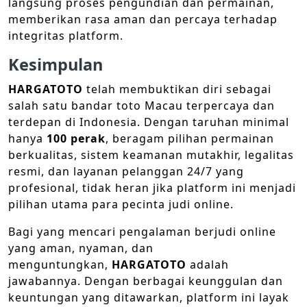
langsung proses pengundian dan permainan,
memberikan rasa aman dan percaya terhadap
integritas platform.
Kesimpulan
HARGATOTO
telah membuktikan diri sebagai
salah satu bandar toto Macau terpercaya dan
terdepan di Indonesia. Dengan taruhan minimal
hanya
100 perak
, beragam pilihan permainan
berkualitas, sistem keamanan mutakhir, legalitas
resmi, dan layanan pelanggan 24/7 yang
profesional, tidak heran jika platform ini menjadi
pilihan utama para pecinta judi online.
Bagi yang mencari pengalaman berjudi online
yang aman, nyaman, dan
menguntungkan,
HARGATOTO
adalah
jawabannya. Dengan berbagai keunggulan dan
keuntungan yang ditawarkan, platform ini layak