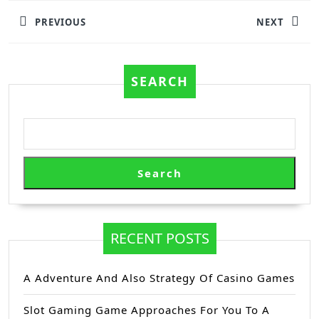
navigation
PREVIOUS
NEXT
Previous
Next
post:
post:
SEARCH
Search
RECENT POSTS
A Adventure And Also Strategy Of Casino Games
Slot Gaming Game Approaches For You To A