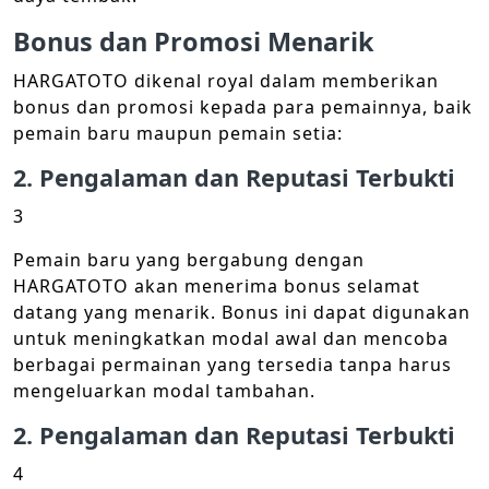
Bonus dan Promosi Menarik
HARGATOTO dikenal royal dalam memberikan
bonus dan promosi kepada para pemainnya, baik
pemain baru maupun pemain setia:
2. Pengalaman dan Reputasi Terbukti
3
Pemain baru yang bergabung dengan
HARGATOTO akan menerima bonus selamat
datang yang menarik. Bonus ini dapat digunakan
untuk meningkatkan modal awal dan mencoba
berbagai permainan yang tersedia tanpa harus
mengeluarkan modal tambahan.
2. Pengalaman dan Reputasi Terbukti
4