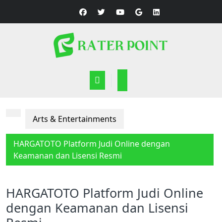
Skip
to
content
Open
Button
Arts & Entertainments
HARGATOTO Platform Judi Online dengan
Keamanan dan Lisensi Resmi
HARGATOTO Platform Judi Online
dengan Keamanan dan Lisensi