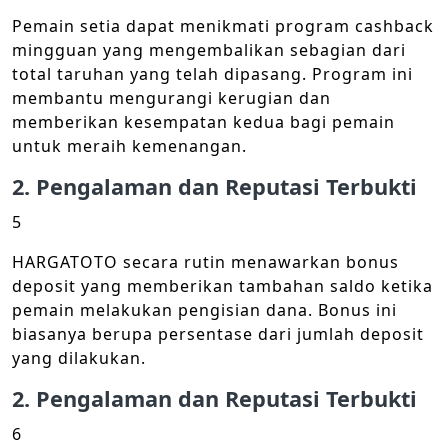
Pemain setia dapat menikmati program cashback
mingguan yang mengembalikan sebagian dari
total taruhan yang telah dipasang. Program ini
membantu mengurangi kerugian dan
memberikan kesempatan kedua bagi pemain
untuk meraih kemenangan.
2. Pengalaman dan Reputasi Terbukti
5
HARGATOTO secara rutin menawarkan bonus
deposit yang memberikan tambahan saldo ketika
pemain melakukan pengisian dana. Bonus ini
biasanya berupa persentase dari jumlah deposit
yang dilakukan.
2. Pengalaman dan Reputasi Terbukti
6