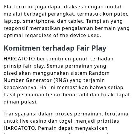
Platform ini juga dapat diakses dengan mudah
melalui berbagai perangkat, termasuk komputer,
laptop, smartphone, dan tablet. Tampilan yang
responsif memastikan pengalaman bermain yang
optimal regardless of the device used.
Komitmen terhadap Fair Play
HARGATOTO berkomitmen penuh terhadap
prinsip fair play. Semua permainan yang
disediakan menggunakan sistem Random
Number Generator (RNG) yang terjamin
keacakannya. Hal ini memastikan bahwa setiap
hasil permainan benar-benar adil dan tidak dapat
dimanipulasi.
Transparansi dalam proses permainan, terutama
untuk live casino dan togel, menjadi prioritas
HARGATOTO. Pemain dapat menyaksikan