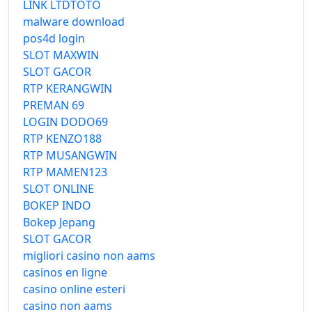
LINK LTDTOTO
malware download
pos4d login
SLOT MAXWIN
SLOT GACOR
RTP KERANGWIN
PREMAN 69
LOGIN DODO69
RTP KENZO188
RTP MUSANGWIN
RTP MAMEN123
SLOT ONLINE
BOKEP INDO
Bokep Jepang
SLOT GACOR
migliori casino non aams
casinos en ligne
casino online esteri
casino non aams