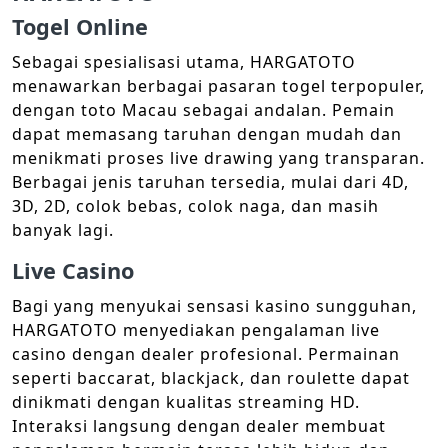
Togel Online
Sebagai spesialisasi utama, HARGATOTO
menawarkan berbagai pasaran togel terpopuler,
dengan toto Macau sebagai andalan. Pemain
dapat memasang taruhan dengan mudah dan
menikmati proses live drawing yang transparan.
Berbagai jenis taruhan tersedia, mulai dari 4D,
3D, 2D, colok bebas, colok naga, dan masih
banyak lagi.
Live Casino
Bagi yang menyukai sensasi kasino sungguhan,
HARGATOTO menyediakan pengalaman live
casino dengan dealer profesional. Permainan
seperti baccarat, blackjack, dan roulette dapat
dinikmati dengan kualitas streaming HD.
Interaksi langsung dengan dealer membuat