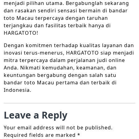
menjadi pilihan utama. Bergabunglah sekarang
dan rasakan sendiri sensasi bermain di bandar
toto Macau terpercaya dengan taruhan
terjangkau dan fasilitas terbaik hanya di
HARGATOTO!
Dengan komitmen terhadap kualitas layanan dan
inovasi terus-menerus, HARGATOTO siap menjadi
mitra terpercaya dalam perjalanan judi online
Anda. Nikmati kemudahan, keamanan, dan
keuntungan bergabung dengan salah satu
bandar toto Macau pertama dan terbaik di
Indonesia.
Leave a Reply
Your email address will not be published.
Required fields are marked
*