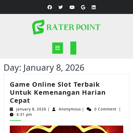
Skip
to
content
Open
Button
Day:
January 8, 2026
Game Online Slot Terbaik
Untuk Kemenangan Harian
Game
Cepat
Online
January
Anonymous
January 8, 2026
|
Anonymous
|
0 Comment
|
Slot
8,
6:31 pm
2026
Terbaik
Untuk