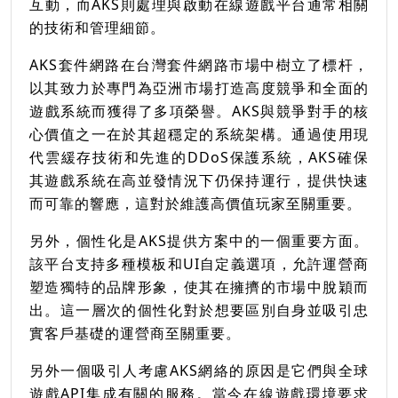
互動，而AKS則處理與啟動在線遊戲平台通常相關
作
的技術和管理細節。
優
勢
AKS套件網路在台灣套件網路市場中樹立了標杆，
以其致力於專門為亞洲市場打造高度競爭和全面的
遊戲系統而獲得了多項榮譽。AKS與競爭對手的核
心價值之一在於其超穩定的系統架構。通過使用現
代雲緩存技術和先進的DDoS保護系統，AKS確保
其遊戲系統在高並發情況下仍保持運行，提供快速
而可靠的響應，這對於維護高價值玩家至關重要。
另外，個性化是AKS提供方案中的一個重要方面。
該平台支持多種模板和UI自定義選項，允許運營商
塑造獨特的品牌形象，使其在擁擠的市場中脫穎而
出。這一層次的個性化對於想要區別自身並吸引忠
實客戶基礎的運營商至關重要。
另外一個吸引人考慮AKS網絡的原因是它們與全球
遊戲API集成有關的服務。當今在線遊戲環境要求