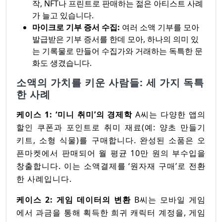
작, NFT나 프린트로 판매하는 젊은 아티스트 사례
가 늘고 있습니다.
마이크로 기부 증서 수집:
여러 소액 기부를 모아
발급받은 기부 증서를 한데 모아, 하나의 의미 있
는 기록물로 만들어 수집가와 거래하는 독특한 문
화도 생겼습니다.
소액의 가치를 키운 사람들: 세 가지 독특
한 사례
케이스 1: ‘미니 취미’의 경제학
A씨는 다양한 앱의
할인 쿠폰과 포인트로 취미 재료(예: 양초 만들기
키트, 소형 식물)를 구매합니다. 완성된 소품은 오
픈마켓에서 판매되어 월 평균 10만 원의 부수입을
창출합니다. 이는 소액결제를 ‘원자재 구매’로 전환
한 사례입니다.
케이스 2: 게임 데이터의 변환
B씨는 모바일 게임
에서 과금을 통해 획득한 희귀 캐릭터 계정을, 게임