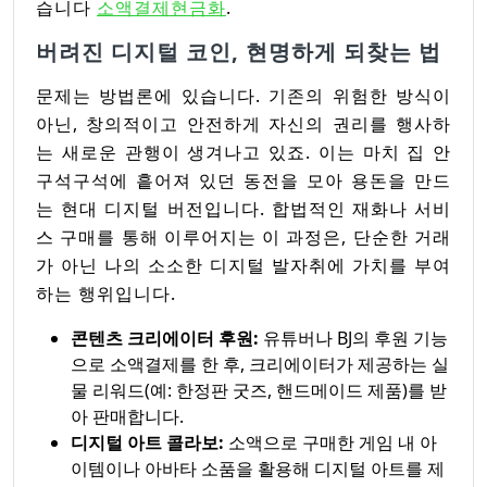
습니다
소액결제현금화
잔
.
돈
버려진 디지털 코인, 현명하게 되찾는 법
이
빛
문제는 방법론에 있습니다. 기존의 위험한 방식이
나
아닌, 창의적이고 안전하게 자신의 권리를 행사하
는
는 새로운 관행이 생겨나고 있죠. 이는 마치 집 안
순
구석구석에 흩어져 있던 동전을 모아 용돈을 만드
간
는 현대 디지털 버전입니다. 합법적인 재화나 서비
스 구매를 통해 이루어지는 이 과정은, 단순한 거래
가 아닌 나의 소소한 디지털 발자취에 가치를 부여
하는 행위입니다.
콘텐츠 크리에이터 후원:
유튜버나 BJ의 후원 기능
으로 소액결제를 한 후, 크리에이터가 제공하는 실
물 리워드(예: 한정판 굿즈, 핸드메이드 제품)를 받
아 판매합니다.
디지털 아트 콜라보:
소액으로 구매한 게임 내 아
이템이나 아바타 소품을 활용해 디지털 아트를 제