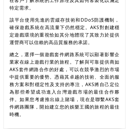
在客戶了解系統的工作原理及其如何客製化以滿足
特定需求。
該平台使用先進的雲緩存技術和DDoS防護機制，
確保遊戲系統在高流量下仍然穩定。AKS對創建穩
定遊戲環境的重視恰如其分地體現了其致力於提供
運營商可以信賴的高品質服務的承諾。
總之，選擇一個遊戲套件網路系統可以顯著影響企
業家在線上遊戲行業的旅程。了解與可靠提供商如
AKS套件網路合作的好處，可以在競爭激烈的市場
中提供重要的優勢。憑藉其卓越的技術、全面的服
務方案和對穩定性及支持的專注，AKS將自己定位
為那些希望成功進入台灣遊戲市場的最佳合作夥
伴。如果您考慮推出線上賭場，現在是聯繫AKS套
件網路團隊，開始建立您的娛樂王國的旅程的最佳
時機。