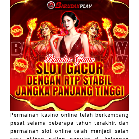
Kemenangan
Harian
Cepat
Permainan kasino online telah berkembang
pesat selama beberapa tahun terakhir, dan
permainan slot online telah menjadi salah
satu pilihan paling populer di kalangan