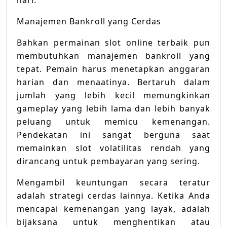
Manajemen Bankroll yang Cerdas
Bahkan permainan slot online terbaik pun
membutuhkan manajemen bankroll yang
tepat. Pemain harus menetapkan anggaran
harian dan menaatinya. Bertaruh dalam
jumlah yang lebih kecil memungkinkan
gameplay yang lebih lama dan lebih banyak
peluang untuk memicu kemenangan.
Pendekatan ini sangat berguna saat
memainkan slot volatilitas rendah yang
dirancang untuk pembayaran yang sering.
Mengambil keuntungan secara teratur
adalah strategi cerdas lainnya. Ketika Anda
mencapai kemenangan yang layak, adalah
bijaksana untuk menghentikan atau