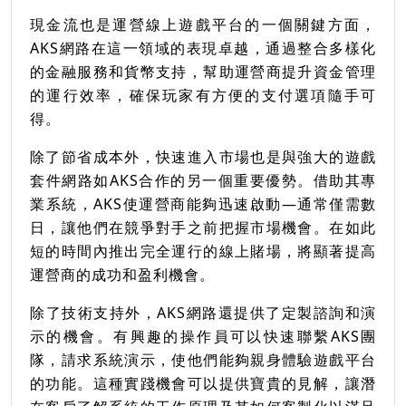
現金流也是運營線上遊戲平台的一個關鍵方面，
AKS網路在這一領域的表現卓越，通過整合多樣化
的金融服務和貨幣支持，幫助運營商提升資金管理
的運行效率，確保玩家有方便的支付選項隨手可
得。
除了節省成本外，快速進入市場也是與強大的遊戲
套件網路如AKS合作的另一個重要優勢。借助其專
業系統，AKS使運營商能夠迅速啟動—通常僅需數
日，讓他們在競爭對手之前把握市場機會。在如此
短的時間內推出完全運行的線上賭場，將顯著提高
運營商的成功和盈利機會。
除了技術支持外，AKS網路還提供了定製諮詢和演
示的機會。有興趣的操作員可以快速聯繫AKS團
隊，請求系統演示，使他們能夠親身體驗遊戲平台
的功能。這種實踐機會可以提供寶貴的見解，讓潛