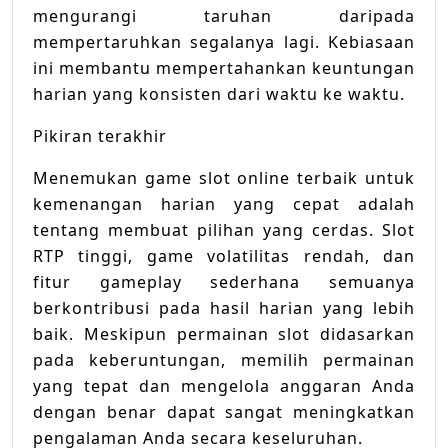
mengurangi taruhan daripada
mempertaruhkan segalanya lagi. Kebiasaan
ini membantu mempertahankan keuntungan
harian yang konsisten dari waktu ke waktu.
Pikiran terakhir
Menemukan game slot online terbaik untuk
kemenangan harian yang cepat adalah
tentang membuat pilihan yang cerdas. Slot
RTP tinggi, game volatilitas rendah, dan
fitur gameplay sederhana semuanya
berkontribusi pada hasil harian yang lebih
baik. Meskipun permainan slot didasarkan
pada keberuntungan, memilih permainan
yang tepat dan mengelola anggaran Anda
dengan benar dapat sangat meningkatkan
pengalaman Anda secara keseluruhan.