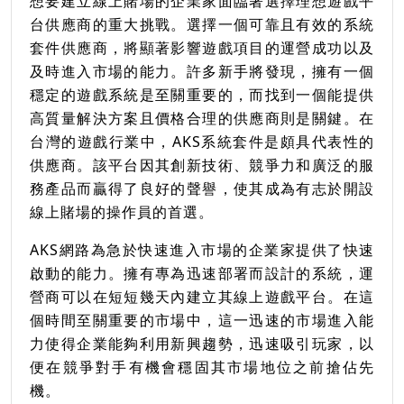
想要建立線上賭場的企業家面臨著選擇理想遊戲平
台供應商的重大挑戰。選擇一個可靠且有效的系統
套件供應商，將顯著影響遊戲項目的運營成功以及
及時進入市場的能力。許多新手將發現，擁有一個
穩定的遊戲系統是至關重要的，而找到一個能提供
高質量解決方案且價格合理的供應商則是關鍵。在
台灣的遊戲行業中，AKS系統套件是頗具代表性的
供應商。該平台因其創新技術、競爭力和廣泛的服
務產品而贏得了良好的聲譽，使其成為有志於開設
線上賭場的操作員的首選。
AKS網路為急於快速進入市場的企業家提供了快速
啟動的能力。擁有專為迅速部署而設計的系統，運
營商可以在短短幾天內建立其線上遊戲平台。在這
個時間至關重要的市場中，這一迅速的市場進入能
力使得企業能夠利用新興趨勢，迅速吸引玩家，以
便在競爭對手有機會穩固其市場地位之前搶佔先
機。