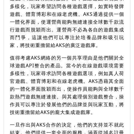
多樣化，玩家希望訪問各種遊戲選擇，如實時發牌
遊戲、體育博彩和在線老虎機。AKS通過提供一個
一體化界面，使運營商能夠無縫連接全球數千款流
行遊戲而脫穎而出。運營商不必為各自的遊戲集成
而鬥爭，這讓他們可以專注於培養品牌和吸引玩
家，將技術重擔留給AKS的廣泛遊戲庫。
值得考慮AKS網絡的另一個共享理由是他們關於全
球遊戲API整合的產品。當今的在線遊戲環境需要
多樣性，玩家尋求訪問各種遊戲選項，例如真人荷
官遊戲、體育博彩和在線老虎機。AKS憑藉其全面
的一體化界面脫穎而出，使操作員能夠與全球數千
款熱門遊戲無縫連接。與其處理個別遊戲整合，操
作員可以專注於發展他們的品牌並與玩家互動，將
技術重擔留給AKS的龐大集成遊戲庫。
一旦作出與AKS合作的決定，他們的支持並不就此
結束。他們提供一套全面的服務，涵蓋從域名註冊