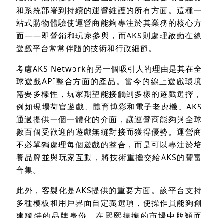
和系統部署到持續的運營維護的所有方面。這種一
站式購物體驗使運營商能夠專注於其業務的核心方
面——即營銷和玩家參與，而AKS則處理啟動在線
遊戲平台常常伴隨的技術和行政細節。
考慮AKS Network的另一個吸引人的理由是其在全
球遊戲API整合方面的產品。當今的線上遊戲環境
需要多樣性，玩家期望能接觸到多樣的遊戲選擇，
例如現場荷官遊戲、體育博彩和電子老虎機。AKS
通過提供一個一體化的介面，讓運營商能夠與全球
數百個受歡迎的遊戲無縫對接而獲得優勢。運營商
不必單獨處理每個遊戲的整合，而是可以專注於培
養品牌並與玩家互動，將技術重擔交給AKS的豐富
合集。
此外，客製化是AKS提供的重要方面。該平台支持
多種模板和用戶界面自定義選項，使操作員能夠創
建獨特的品牌身份，在熙熙攘攘的市場中脫穎而