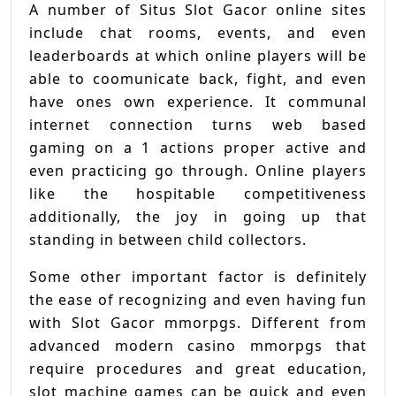
A number of Situs Slot Gacor online sites
include chat rooms, events, and even
leaderboards at which online players will be
able to coomunicate back, fight, and even
have ones own experience. It communal
internet connection turns web based
gaming on a 1 actions proper active and
even practicing go through. Online players
like the hospitable competitiveness
additionally, the joy in going up that
standing in between child collectors.
Some other important factor is definitely
the ease of recognizing and even having fun
with Slot Gacor mmorpgs. Different from
advanced modern casino mmorpgs that
require procedures and great education,
slot machine games can be quick and even