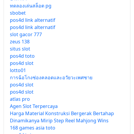
ทดลองเล่นสล็อต pg
sbobet
pos4d link alternatif
pos4d link alternatif
slot gacor 777
zeus 138
situs slot
pos4d toto
pos4d slot
lotto01
การฉ้อโกงช่องคลอดและอวัยวะเพศชาย
pos4d slot
pos4d slot
atlas pro
Agen Slot Terpercaya
Harga Material Konstruksi Bergerak Bertahap
Dinamikanya Mirip Step Reel Mahjong Wins
168 games asia toto