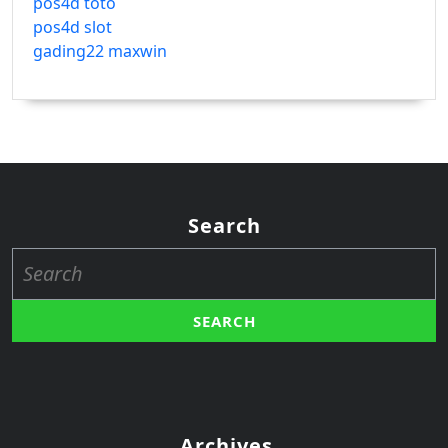
pos4d toto
pos4d slot
gading22 maxwin
Search
Search
for:
Archives