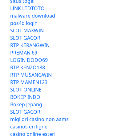
situs togel
LINK LTDTOTO
malware download
pos4d login
SLOT MAXWIN
SLOT GACOR
RTP KERANGWIN
PREMAN 69
LOGIN DODO69
RTP KENZO188
RTP MUSANGWIN
RTP MAMEN123
SLOT ONLINE
BOKEP INDO
Bokep Jepang
SLOT GACOR
migliori casino non aams
casinos en ligne
casino online esteri